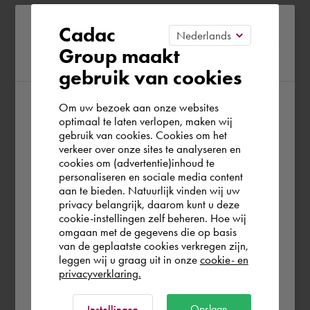
Please confirm your current
Cadac
Group maakt
region
gebruik van cookies
Om uw bezoek aan onze websites
According to us you are situated in Rest of
optimaal te laten verlopen, maken wij
gebruik van cookies. Cookies om het
the world. Please confirm in which country
verkeer over onze sites te analyseren en
you wish to shop.
cookies om (advertentie)inhoud te
personaliseren en sociale media content
aan te bieden. Natuurlijk vinden wij uw
Österreich
privacy belangrijk, daarom kunt u deze
cookie-instellingen zelf beheren. Hoe wij
omgaan met de gegevens die op basis
Rest of the world
van de geplaatste cookies verkregen zijn,
leggen wij u graag uit in onze
cookie- en
privacyverklaring.
Ok
Opslaan
Instellingen