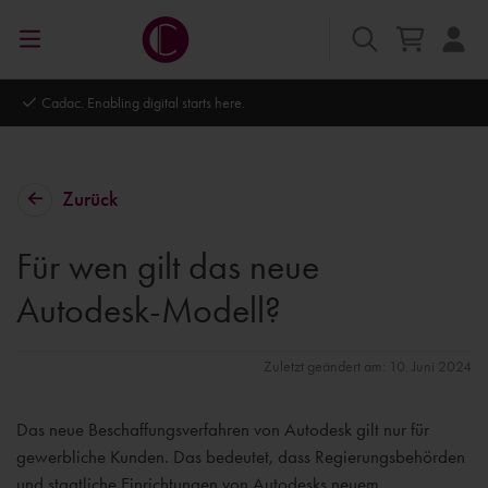
Cadac. Enabling digital starts here.
Autode
Zurück
Für wen gilt das neue
Autodesk-Modell?
Zuletzt geändert am: 10. Juni 2024
Das neue Beschaffungsverfahren von Autodesk gilt nur für
gewerbliche Kunden. Das bedeutet, dass Regierungsbehörden
und staatliche Einrichtungen von Autodesks neuem