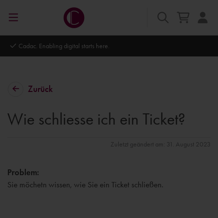
Cadac. Enabling digital starts here.
Zurück
Wie schliesse ich ein Ticket?
Zuletzt geändert am: 31. August 2023
Problem:
Sie möchetn wissen, wie Sie ein Ticket schließen.