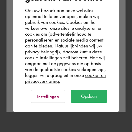
Om uw bezoek aan onze websites
According to us you are situated in Rest of
optimaal te laten verlopen, maken wij
gebruik van cookies. Cookies om het
the world. Please confirm in which country
verkeer over onze sites te analyseren en
you wish to shop.
cookies om (advertentie)inhoud te
personaliseren en sociale media content
aan te bieden. Natuurlijk vinden wij uw
Österreich
privacy belangrijk, daarom kunt u deze
cookie-instellingen zelf beheren. Hoe wij
omgaan met de gegevens die op basis
Rest of the world
van de geplaatste cookies verkregen zijn,
leggen wij u graag uit in onze
cookie- en
privacyverklaring.
Ok
Opslaan
Instellingen