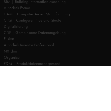
BIM | Building Information Modeling
Autodesk Forma
CAM | Computer Aided Manufacturing
CPQ | Configure, Price und Quote
Digitalisierung
CDE | Gemeinsame Datenumgebung
Fusion
Autodesk Inventor Professional
NXTdim
Organice
PDM | Produktdatenmanagement
PLM | Produktlebenszyklus-Management
Autodesk Revit
Systeemintegration
Cadac TheModus | BIM-Standardisierung
Autodesk Vault Professional
Experts