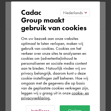
Please confirm your current
Cadac
Group maakt
region
gebruik van cookies
Om uw bezoek aan onze websites
According to us you are situated in Rest of
optimaal te laten verlopen, maken wij
gebruik van cookies. Cookies om het
the world. Please confirm in which country
verkeer over onze sites te analyseren en
you wish to shop.
cookies om (advertentie)inhoud te
personaliseren en sociale media content
aan te bieden. Natuurlijk vinden wij uw
Österreich
privacy belangrijk, daarom kunt u deze
cookie-instellingen zelf beheren. Hoe wij
omgaan met de gegevens die op basis
Rest of the world
van de geplaatste cookies verkregen zijn,
leggen wij u graag uit in onze
cookie- en
privacyverklaring.
Ok
Opslaan
Instellingen