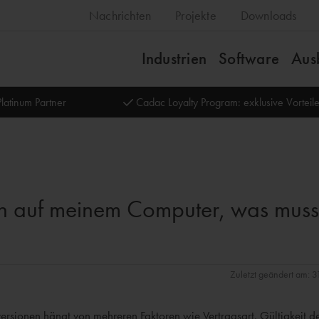
Nachrichten
Projekte
Downloads
Industrien
Software
Aus
latinum Partner
Cadac Loyalty Program: exklusive Vortei
on auf meinem Computer, was muss
Zuletzt geändert am: 
versionen hängt von mehreren Faktoren wie Vertragsart, Gültigkeit d