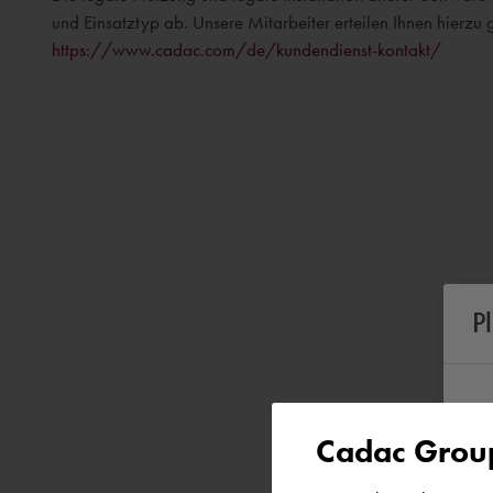
und Einsatztyp ab. Unsere Mitarbeiter erteilen Ihnen hierzu
https://www.cadac.com/de/kundendienst-kontakt/
P
Cadac Group