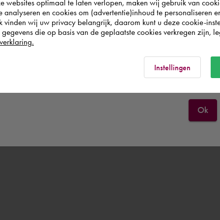
websites optimaal te laten verlopen, maken wij gebruik van cooki
wish to shop.
te analyseren en cookies om (advertentie)inhoud te personaliseren e
k vinden wij uw privacy belangrijk, daarom kunt u deze cookie-inste
egevens die op basis van de geplaatste cookies verkregen zijn, leg
Österreich
verklaring.
Rest of the world
Instellingen
Ok