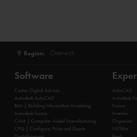
Region:
Österreich
Software
Exper
Cadac Digital Advisor
AutoCAD
Autodesk AutoCAD
Autodesk F
BIM | Building Information Modeling
Fusion
Autodesk Forma
Inventor
CAM | Computer Aided Manufacturing
Organice
CPQ | Configure, Price und Quote
NXTdim
Digitalisierung
Revit