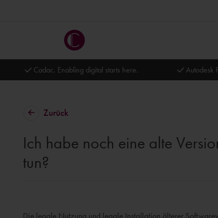
Cadac. Enabling digital starts here.
Autodesk P
Zurück
Ich habe noch eine alte Versi
tun?
Die legale Nutzung und legale Installation älterer Software