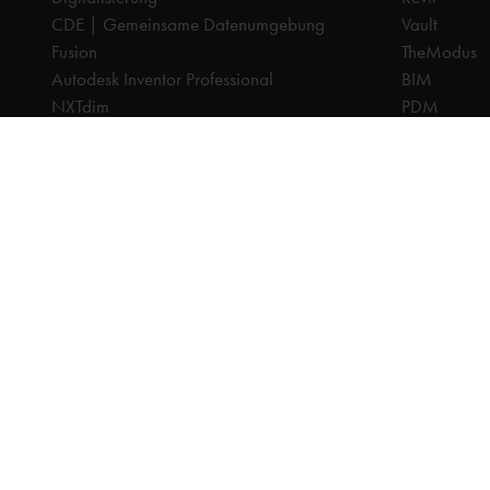
CDE | Gemeinsame Datenumgebung
Vault
Fusion
TheModus
Autodesk Inventor Professional
BIM
NXTdim
PDM
Organice
CAM
PDM | Produktdatenmanagement
CPQ
PLM | Produktlebenszyklus-Management
Dokumenten
Autodesk Revit
Digitalisier
Systeemintegration
PLM
Cadac TheModus | BIM-Standardisierung
Systeminteg
Autodesk Vault Professional
Alle Preise sind exkl. Mehrwertsteuer, sofern nicht anders a
© 2025 Ca