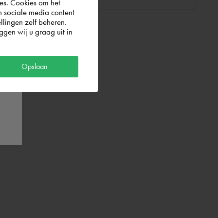
es. Cookies om het
n sociale media content
llingen zelf beheren.
gen wij u graag uit in
Opslaan