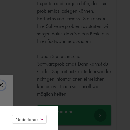
Experten und sorgen dafür, dass Sie
problemlos loslegen können.
Kostenlos und umsonst. Sie können
Ihre Software problemlos starten, wir
sorgen dafür, dass Sie das Beste aus
Ihrer Software herausholen.
Haben Sie technische
Softwareprobleme? Dann kannst du
Cadac Support nutzen. Indem wir die
richtigen Informationen einreichen,
können wir Ihnen so schnell wie
möglich helfen
Stellen Sie eine
Frage