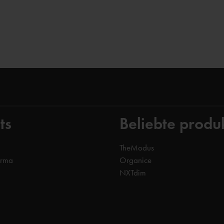
ts
Beliebte produ
TheModus
orma
Organice
NXTdim