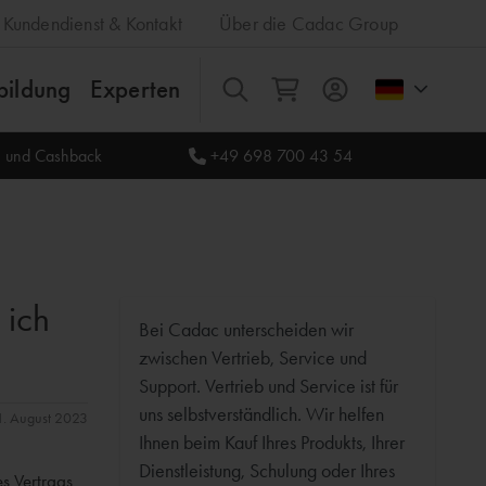
Kundendienst & Kontakt
Über die Cadac Group
bildung
Experten
Alles
le und Cashback
+49 698 700 43 54
 ich
Bei Cadac unterscheiden wir
zwischen Vertrieb, Service und
Support. Vertrieb und Service ist für
uns selbstverständlich. Wir helfen
31. August 2023
Ihnen beim Kauf Ihres Produkts, Ihrer
Dienstleistung, Schulung oder Ihres
es Vertrags