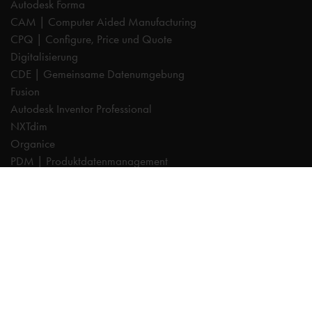
Autodesk Forma
CAM | Computer Aided Manufacturing
CPQ | Configure, Price und Quote
Digitalisierung
CDE | Gemeinsame Datenumgebung
Fusion
Autodesk Inventor Professional
NXTdim
Organice
PDM | Produktdatenmanagement
PLM | Produktlebenszyklus-Management
Autodesk Revit
Systeemintegration
Cadac TheModus | BIM-Standardisierung
Autodesk Vault Professional
Experts