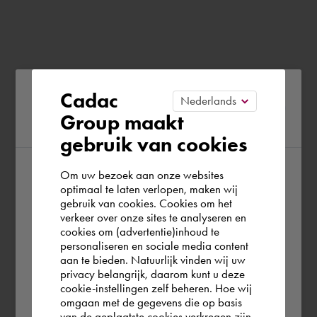
Please confirm your current
Cadac
Group maakt
region
gebruik van cookies
Om uw bezoek aan onze websites
According to us you are situated in Rest of
optimaal te laten verlopen, maken wij
gebruik van cookies. Cookies om het
the world. Please confirm in which country
verkeer over onze sites te analyseren en
you wish to shop.
cookies om (advertentie)inhoud te
personaliseren en sociale media content
aan te bieden. Natuurlijk vinden wij uw
Österreich
privacy belangrijk, daarom kunt u deze
cookie-instellingen zelf beheren. Hoe wij
omgaan met de gegevens die op basis
Rest of the world
van de geplaatste cookies verkregen zijn,