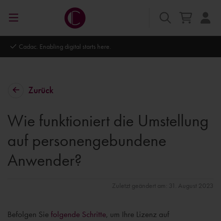
bling digital starts here.
Autodesk Platin
Zurück
Wie funktioniert die Umstellung
auf personengebundene
Anwender?
Zuletzt geändert am: 31. August 2023
Befolgen Sie
folgende Schritte
, um Ihre Lizenz auf