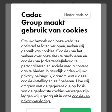
Informationen einreichen, können wir Ihnen so schnell
wie möglich helfen
Please confirm your current
Cadac
Group maakt
region
Stellen Sie eine Frage
gebruik van cookies
Om uw bezoek aan onze websites
According to us you are situated in Rest of
optimaal te laten verlopen, maken wij
gebruik van cookies. Cookies om het
the world. Please confirm in which country
verkeer over onze sites te analyseren en
you wish to shop.
cookies om (advertentie)inhoud te
personaliseren en sociale media content
aan te bieden. Natuurlijk vinden wij uw
Österreich
privacy belangrijk, daarom kunt u deze
cookie-instellingen zelf beheren. Hoe wij
omgaan met de gegevens die op basis
Rest of the world
van de geplaatste cookies verkregen zijn,
leggen wij u graag uit in onze
cookie- en
privacyverklaring.