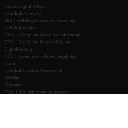
Cadac Digital Advisor
Autodesk AutoCAD
BIM | Building Information Modeling
Autodesk Forma
CAM | Computer Aided Manufacturing
CPQ | Configure, Price und Quote
Digitalisierung
CDE | Gemeinsame Datenumgebung
Fusion
Autodesk Inventor Professional
NXTdim
Organice
PDM | Produktdatenmanagement
PLM | Produktlebenszyklus-Management
Autodesk Revit
Systeemintegration
Cadac TheModus | BIM-Standardisierung
Autodesk Vault Professional