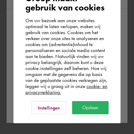
gebruik van cookies
Om uw bezoek aan onze websites
According to us you are situated in Rest of
optimaal te laten verlopen, maken wij
gebruik van cookies. Cookies om het
the world. Please confirm in which country
verkeer over onze sites te analyseren en
you wish to shop.
cookies om (advertentie)inhoud te
personaliseren en sociale media content
aan te bieden. Natuurlijk vinden wij uw
Österreich
privacy belangrijk, daarom kunt u deze
cookie-instellingen zelf beheren. Hoe wij
omgaan met de gegevens die op basis
Rest of the world
van de geplaatste cookies verkregen zijn,
leggen wij u graag uit in onze
cookie- en
privacyverklaring.
Ok
Opslaan
Instellingen