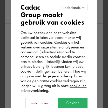
Please confirm your current
Cadac
Group maakt
region
gebruik van cookies
Om uw bezoek aan onze websites
According to us you are situated in Rest of
optimaal te laten verlopen, maken wij
gebruik van cookies. Cookies om het
the world. Please confirm in which country
verkeer over onze sites te analyseren en
you wish to shop.
cookies om (advertentie)inhoud te
personaliseren en sociale media content
aan te bieden. Natuurlijk vinden wij uw
Österreich
privacy belangrijk, daarom kunt u deze
cookie-instellingen zelf beheren. Hoe wij
omgaan met de gegevens die op basis
Rest of the world
van de geplaatste cookies verkregen zijn,
leggen wij u graag uit in onze
cookie- en
privacyverklaring.
Ok
Opslaan
Instellingen