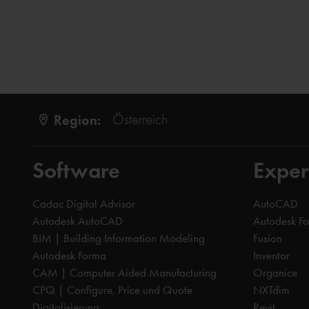
Region:
Österreich
Software
Exper
Cadac Digital Advisor
AutoCAD
Autodesk AutoCAD
Autodesk F
BIM | Building Information Modeling
Fusion
Autodesk Forma
Inventor
CAM | Computer Aided Manufacturing
Organice
CPQ | Configure, Price und Quote
NXTdim
Digitalisierung
Revit