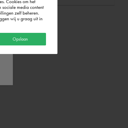
es. Cookies om het
n sociale media content
llingen zelf beheren.
gen wij u graag uit in
Opslaan