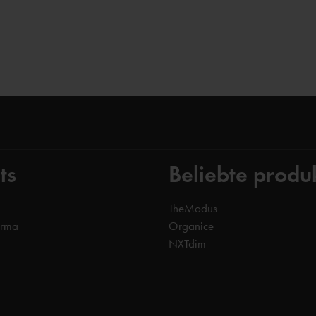
ts
Beliebte produ
TheModus
orma
Organice
NXTdim