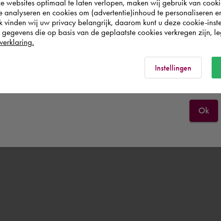
websites optimaal te laten verlopen, maken wij gebruik van cooki
wish to shop.
te analyseren en cookies om (advertentie)inhoud te personaliseren e
k vinden wij uw privacy belangrijk, daarom kunt u deze cookie-inste
egevens die op basis van de geplaatste cookies verkregen zijn, leg
Österreich
verklaring.
Rest of the world
Instellingen
Ok