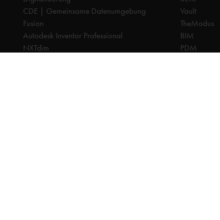
CDE | Gemeinsame Datenumgebung
Vault
Fusion
TheModus
Autodesk Inventor Professional
BIM
NXTdim
PDM
Organice
CAM
PDM | Produktdatenmanagement
CPQ
PLM | Produktlebenszyklus-Management
Dokumenten
Autodesk Revit
Digitalisier
Systeemintegration
PLM
Cadac TheModus | BIM-Standardisierung
Systeminteg
Autodesk Vault Professional
Alle Preise sind exkl. Mehrwertsteuer, sofern nicht anders a
© 2025 Ca