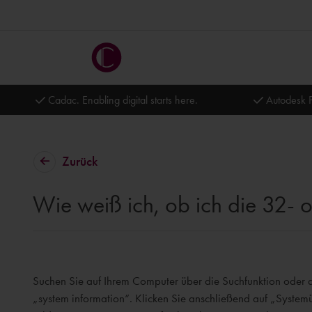
Cadac. Enabling digital starts here.
Autodesk P
Zurück
Wie weiß ich, ob ich die 32- o
Suchen Sie auf Ihrem Computer über die Suchfunktion oder 
„
system
information
“. Klicken Sie anschließend auf „System