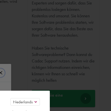
iten, wird
Experten und sorgen dafür, dass Sie
problemlos loslegen können.
Kostenlos und umsonst. Sie können
Ihre Software problemlos starten, wir
sorgen dafür, dass Sie das Beste aus
Ihrer Software herausholen.
Haben Sie technische
Softwareprobleme? Dann kannst du
Cadac Support nutzen. Indem wir die
richtigen Informationen einreichen,
können wir Ihnen so schnell wie
möglich helfen
Stellen Sie eine
Frage