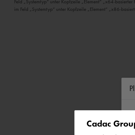
Feld „Systemtyp“ unter Kopfzeile „Element“ „x64-basierter 
im Feld „Systemtyp“ unter Kopfzeile „Element“ „x86-basiert
P
Cadac Group