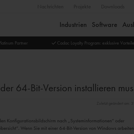
Nachrichten
Projekte
Downloads
Industrien
Software
Aus
latinum Partner
Cadac Loyalty Program: exklusive Vortei
der 64-Bit-Version installieren mus
Zuletzt geändert am: 
den Konfigurationsbildschirm nach „Systeminformationen“ oder
übersicht“. Wenn Sie mit einer 64-Bit-Version von Windows arbeiten