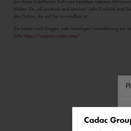
von Ihnen installierten Software bestehen mehrere Aktivieru
klicken Sie „all
products
and
services
“ (alle Produkte and Di
die Option, die auf Sie anwendbar ist.
Sie haben noch Fragen, oder benötigen Unterstützung bei de
bitte
https://support.cadac.com/
P
Cadac Group