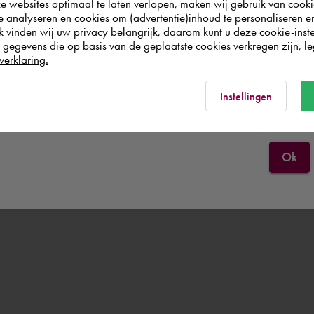
websites optimaal te laten verlopen, maken wij gebruik van cooki
wish to shop.
te analyseren en cookies om (advertentie)inhoud te personaliseren e
k vinden wij uw privacy belangrijk, daarom kunt u deze cookie-inste
egevens die op basis van de geplaatste cookies verkregen zijn, leg
Österreich
verklaring.
Rest of the world
Instellingen
Ok