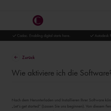
Cadac. Enabling digital starts here.
Autodesk P
Zurück
Wie aktiviere ich die Software
Nach dem Herunterladen und Installieren Ihrer Software könne
„
Let‘s
get
started
“ (Lassen Sie uns beginnen). Von diesem Fens