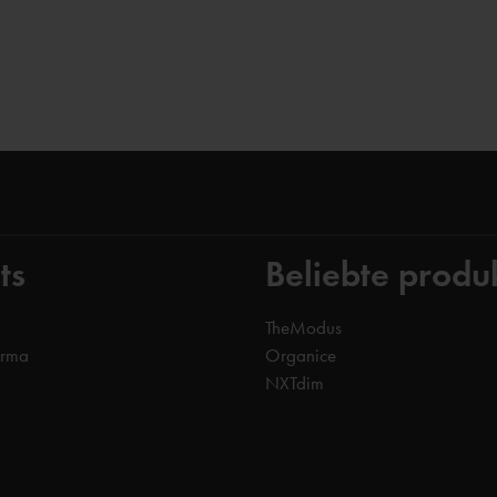
ts
Beliebte produ
TheModus
orma
Organice
NXTdim