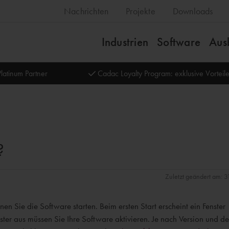
Nachrichten
Projekte
Downloads
Industrien
Software
Aus
latinum Partner
Cadac Loyalty Program: exklusive Vortei
?
Zuletzt geändert am: 
n Sie die Software starten. Beim ersten Start erscheint ein Fenster
ter aus müssen Sie Ihre Software aktivieren. Je nach Version und de