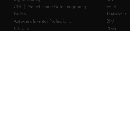
CDE | Gemeinsame Datenumgebung
Vault
Fusion
TheModus
Autodesk Inventor Professional
BIM
NXTdim
PDM
Organice
CAM
PDM | Produktdatenmanagement
CPQ
PLM | Produktlebenszyklus-Management
Dokumenten
Autodesk Revit
Digitalisier
Systeemintegration
PLM
Cadac TheModus | BIM-Standardisierung
Systeminteg
Autodesk Vault Professional
Alle Preise sind exkl. Mehrwertsteuer, sofern nicht anders a
© 2025 Ca