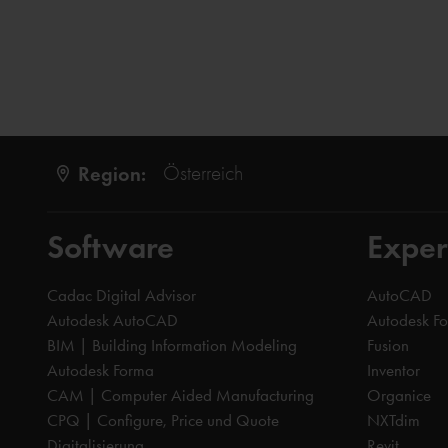
Region:
Österreich
Software
Exper
Cadac Digital Advisor
AutoCAD
Autodesk AutoCAD
Autodesk F
BIM | Building Information Modeling
Fusion
Autodesk Forma
Inventor
CAM | Computer Aided Manufacturing
Organice
CPQ | Configure, Price und Quote
NXTdim
Digitalisierung
Revit