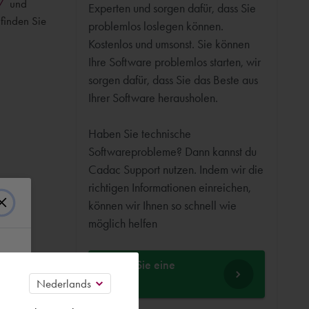
/
und
Experten und sorgen dafür, dass Sie
 finden Sie
problemlos loslegen können.
Kostenlos und umsonst. Sie können
Ihre Software problemlos starten, wir
sorgen dafür, dass Sie das Beste aus
Ihrer Software herausholen.
Haben Sie technische
Softwareprobleme? Dann kannst du
Cadac Support nutzen. Indem wir die
richtigen Informationen einreichen,
können wir Ihnen so schnell wie
möglich helfen
Stellen Sie eine
Frage