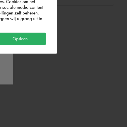
es. Cookies om het
n sociale media content
llingen zelf beheren.
gen wij u graag uit in
Opslaan