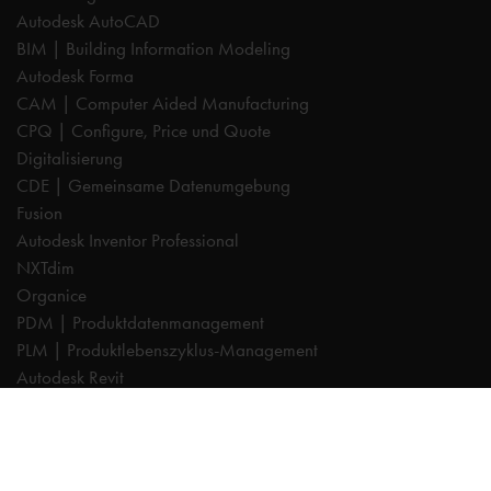
Autodesk AutoCAD
BIM | Building Information Modeling
Autodesk Forma
CAM | Computer Aided Manufacturing
CPQ | Configure, Price und Quote
Digitalisierung
CDE | Gemeinsame Datenumgebung
Fusion
Autodesk Inventor Professional
NXTdim
Organice
PDM | Produktdatenmanagement
PLM | Produktlebenszyklus-Management
Autodesk Revit
Systeemintegration
Cadac TheModus | BIM-Standardisierung
Autodesk Vault Professional