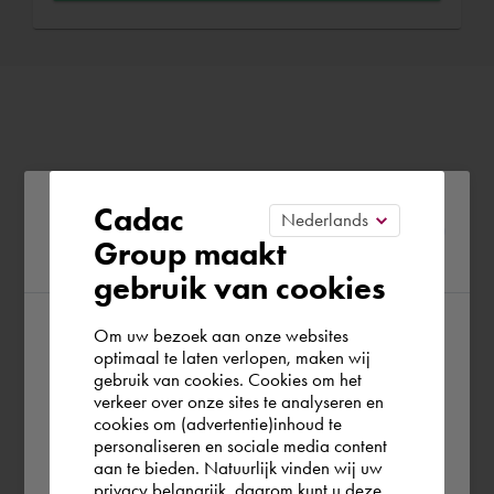
Please confirm your current
Cadac
Group maakt
region
gebruik van cookies
Om uw bezoek aan onze websites
According to us you are situated in Rest of
optimaal te laten verlopen, maken wij
gebruik van cookies. Cookies om het
the world. Please confirm in which country
verkeer over onze sites te analyseren en
you wish to shop.
cookies om (advertentie)inhoud te
personaliseren en sociale media content
aan te bieden. Natuurlijk vinden wij uw
Österreich
privacy belangrijk, daarom kunt u deze