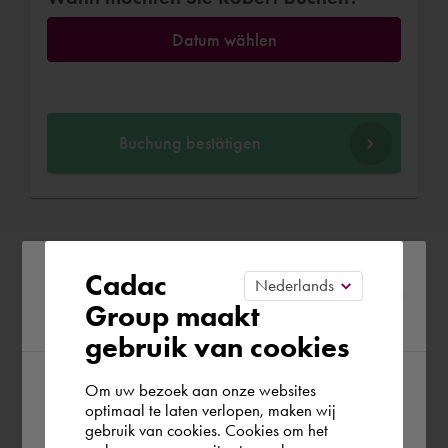
Datum wählen
Buchung bestätigen
Please confirm your current
Cadac
Group maakt
region
gebruik van cookies
Om uw bezoek aan onze websites
According to us you are situated in Rest of
optimaal te laten verlopen, maken wij
gebruik van cookies. Cookies om het
the world. Please confirm in which country