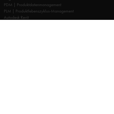
PDM | Produktdatenmanagement
PLM | Produktlebenszyklus-Management
Autodesk Revit
Systeemintegration
Cadac TheModus | BIM-Standardisierung
Autodesk Vault Professional
Experts
AutoCAD
Autodesk Forma
Fusion
Inventor
Organice
NXTdim
Revit
Vault
TheModus