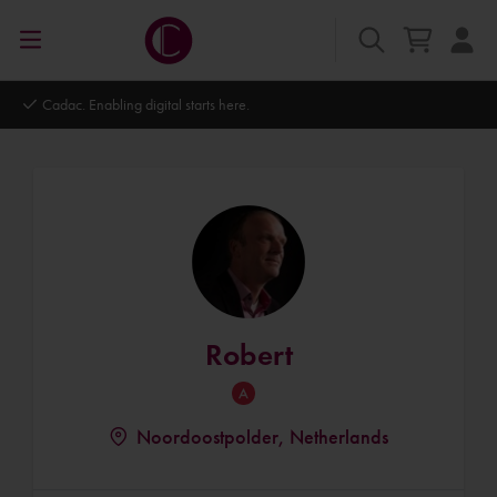
Cadac. Enabling digital starts here.
Robert
Noordoostpolder, Netherlands