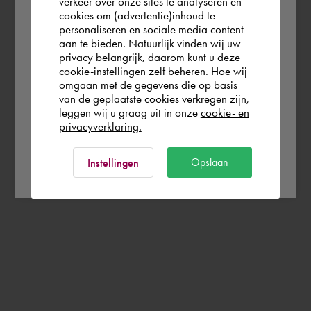
verkeer over onze sites te analyseren en
you wish to shop.
cookies om (advertentie)inhoud te
personaliseren en sociale media content
aan te bieden. Natuurlijk vinden wij uw
Österreich
privacy belangrijk, daarom kunt u deze
cookie-instellingen zelf beheren. Hoe wij
omgaan met de gegevens die op basis
Rest of the world
van de geplaatste cookies verkregen zijn,
leggen wij u graag uit in onze
cookie- en
privacyverklaring.
Ok
Opslaan
Instellingen