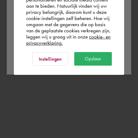
aan te bieden. Natuurlijk vinden wij uw
Österreich
privacy belangrijk, daarom kunt u deze
cookie-instellingen zelf beheren. Hoe wij
omgaan met de gegevens die op basis
Rest of the world
van de geplaatste cookies verkregen zijn,
leggen wij u graag uit in onze
cookie- en
privacyverklaring.
Ok
Opslaan
Instellingen