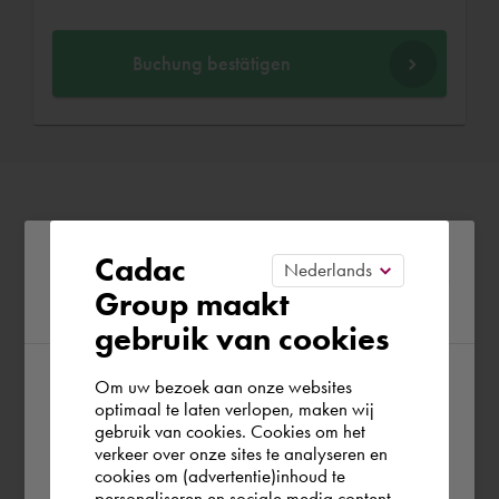
Buchung bestätigen
Please confirm your current
Cadac
Group maakt
region
gebruik van cookies
Om uw bezoek aan onze websites
According to us you are situated in Rest of
optimaal te laten verlopen, maken wij
gebruik van cookies. Cookies om het
the world. Please confirm in which country
verkeer over onze sites te analyseren en
you wish to shop.
cookies om (advertentie)inhoud te
personaliseren en sociale media content