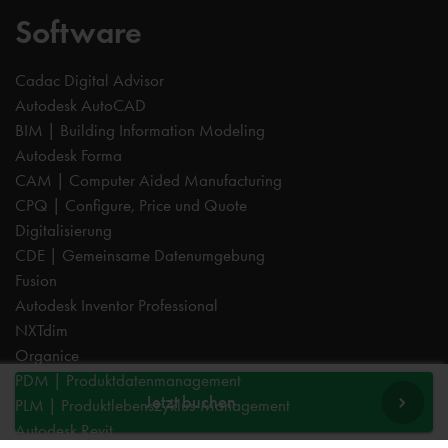
Software
Cadac Digital Advisor
Autodesk AutoCAD
BIM | Building Information Modeling
Autodesk Forma
CAM | Computer Aided Manufacturing
CPQ | Configure, Price und Quote
Digitalisierung
CDE | Gemeinsame Datenumgebung
Fusion
Autodesk Inventor Professional
NXTdim
Organice
PDM | Produktdatenmanagement
Jetzt buchen
PLM | Produktlebenszyklus-Management
Autodesk Revit