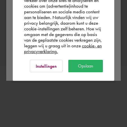
verkeer over onze sites te analyseren en
you wish to shop.
cookies om (advertentie)inhoud te
Datum wählen
personaliseren en sociale media content
aan te bieden. Natuurlijk vinden wij uw
Österreich
privacy belangrijk, daarom kunt u deze
cookie-instellingen zelf beheren. Hoe wij
omgaan met de gegevens die op basis
Rest of the world
van de geplaatste cookies verkregen zijn,
Buchung bestätigen
leggen wij u graag uit in onze
cookie- en
privacyverklaring.
Ok
Opslaan
Instellingen