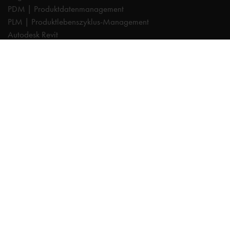
PDM | Produktdatenmanagement
PLM | Produktlebenszyklus-Management
Autodesk Revit
Systeemintegration
Cadac TheModus | BIM-Standardisierung
Autodesk Vault Professional
Experts
AutoCAD
Autodesk Forma
Fusion
Inventor
Organice
NXTdim
Revit
Vault
TheModus