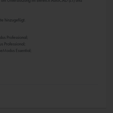
um Unterstützung im Bereich AutoCAD (LT) und
te hinzugefügt.
s Professional;
 Professional;
heModus Essential;