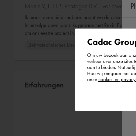
P
Martin V, E.T.I.B. Verstegen B.V. - vor etwa 6 J
Ik moest even bijles hebben nadat we de cursus een
In het afgelopen jaar niks gedaan met Revit. Edwin 
om ons eerste project in Revit te maken.
Cadac Group
Elektrotechnisches Design
Om uw bezoek aan onze 
verkeer over onze sites 
aan te bieden. Natuurlij
Hoe wij omgaan met de g
onze
cookie- en privacy
Erfahrungen