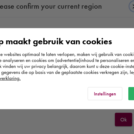
lease confirm your current region
ahren
 jaar geleden hebben gehad.
heeft me goed op weg geholpen
According to us you are situated in Rest of the
 maakt gebruik van cookies
world. Please confirm in which country you
websites optimaal te laten verlopen, maken wij gebruik van cooki
wish to shop.
te analyseren en cookies om (advertentie)inhoud te personaliseren e
k vinden wij uw privacy belangrijk, daarom kunt u deze cookie-inste
egevens die op basis van de geplaatste cookies verkregen zijn, leg
Österreich
verklaring.
Rest of the world
Instellingen
Support Engineer
Cadac Group AEC Okt. 2006 - Aktuell
Ok
(19 Jahre 9 Monate)
Support Engineer für AutoCAD,