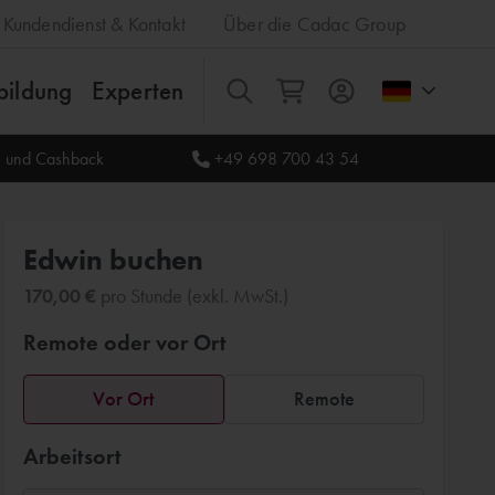
Kundendienst & Kontakt
Über die Cadac Group
bildung
Experten
Alles
le und Cashback
+49 698 700 43 54
Edwin buchen
170,00 €
pro Stunde (exkl. MwSt.)
Remote oder vor Ort
Vor Ort
Remote
Arbeitsort