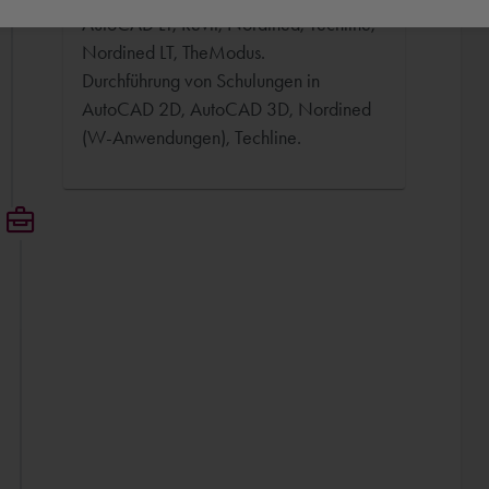
AutoCAD LT, Revit, Nordined, Techline,
Nordined LT, TheModus.
Durchführung von Schulungen in
AutoCAD 2D, AutoCAD 3D, Nordined
(W-Anwendungen), Techline.