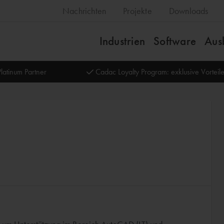
Nachrichten
Projekte
Downloads
Industrien
Software
Aus
latinum Partner
Cadac Loyalty Program: exklusive Vortei