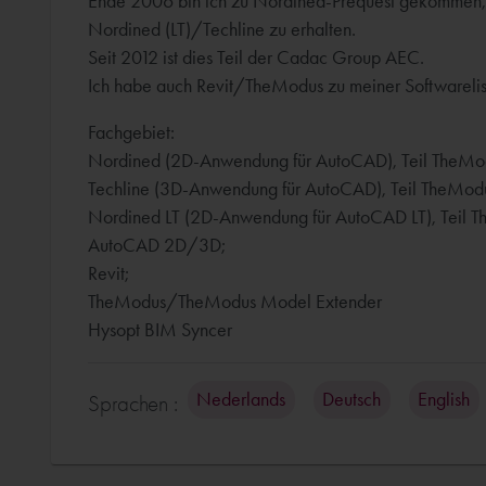
Ende 2006 bin ich zu Nordined-Prequest gekommen, 
Nordined (LT)/Techline zu erhalten.
Seit 2012 ist dies Teil der Cadac Group AEC.
Ich habe auch Revit/TheModus zu meiner Softwarelis
Fachgebiet:
Nordined (2D-Anwendung für AutoCAD), Teil TheModu
Techline (3D-Anwendung für AutoCAD), Teil TheModus
Nordined LT (2D-Anwendung für AutoCAD LT), Teil T
AutoCAD 2D/3D;
Revit;
TheModus/TheModus Model Extender
Hysopt BIM Syncer
Nederlands
Deutsch
English
Sprachen :