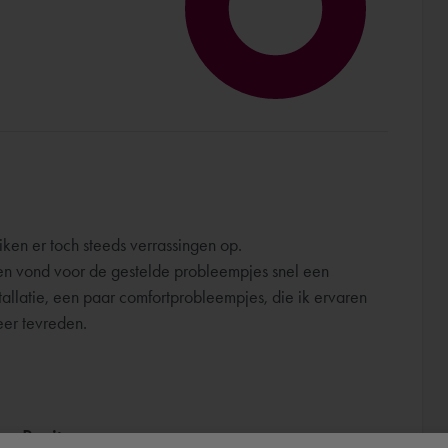
ken er toch steeds verrassingen op.
 en vond voor de gestelde probleempjes snel een
stallatie, een paar comfortprobleempjes, die ik ervaren
eer tevreden.
ar Revit