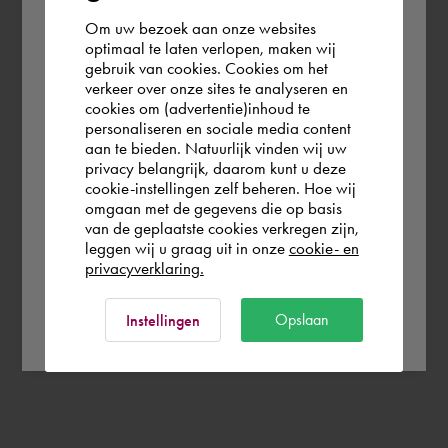
Om uw bezoek aan onze websites
According to us you are situated in Rest of
optimaal te laten verlopen, maken wij
gebruik van cookies. Cookies om het
the world. Please confirm in which country
verkeer over onze sites te analyseren en
you wish to shop.
cookies om (advertentie)inhoud te
personaliseren en sociale media content
aan te bieden. Natuurlijk vinden wij uw
Österreich
privacy belangrijk, daarom kunt u deze
cookie-instellingen zelf beheren. Hoe wij
omgaan met de gegevens die op basis
Rest of the world
van de geplaatste cookies verkregen zijn,
leggen wij u graag uit in onze
cookie- en
privacyverklaring.
Ok
Opslaan
Instellingen