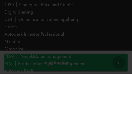
CPQ | Configure, Price und Quote
Digitalisierung
CDE | Gemeinsame Datenumgebung
Fusion
Autodesk Inventor Professional
NXTdim
Organice
PDM | Produktdatenmanagement
Jetzt buchen
PLM | Produktlebenszyklus-Management
Autodesk Revit
Systeemintegration
Cadac TheModus | BIM-Standardisierung
Autodesk Vault Professional
Experts
AutoCAD
Autodesk Forma