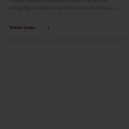
Connect-Plattform entwickelt wurde, ist in ihrer Art
einzigartig und bietet Unternehmen eine standardisierte,
effiziente und fehlerreduzierende Möglichkeit, Asset-
Informationen zwischen Design- und
Weiter lesen
Managementsystemen auszutauschen. Coen Vromans
und Ben Spreen von Cadac werden die Integration
während des kommenden IFS Ultimo Kongresses in
Wien demonstrieren, der vom 13. bis 15. Oktober
stattfinden wird.