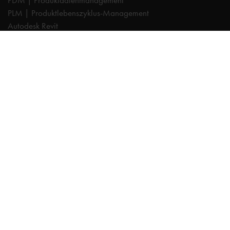
PDM | Produktdatenmanagement
PLM | Produktlebenszyklus-Management
Autodesk Revit
Systeemintegration
Cadac TheModus | BIM-Standardisierung
Autodesk Vault Professional
Experts
AutoCAD
Autodesk Forma
Fusion
Inventor
Organice
NXTdim
Revit
Vault
TheModus
BIM