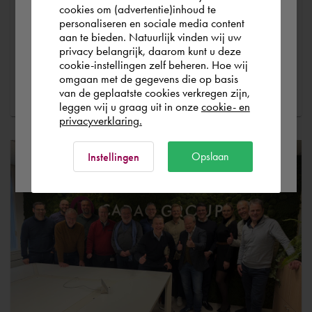
und Fertigungsindustrie. Ab März 2026 wird diese
you wish to shop.
cookies om (advertentie)inhoud te
Vision konkret: Autodesk Construction Cloud (ACC) und
personaliseren en sociale media content
aan te bieden. Natuurlijk vinden wij uw
Autodesk Forma werden enger zusammenwachsen. Kein
Österreich
privacy belangrijk, daarom kunt u deze
verpflichtender Wechsel, kein Funktionsverlust, aber vor
cookie-instellingen zelf beheren. Hoe wij
allem: mehr Kohärenz zwischen Design, Planung und
omgaan met de gegevens die op basis
Weiter lesen
Rest of the world
van de geplaatste cookies verkregen zijn,
Umsetzung.
Was genau wird sich ändern (und was
leggen wij u graag uit in onze
cookie- en
nicht)? Wir listen es für Sie auf.
privacyverklaring.
Ok
Opslaan
Instellingen