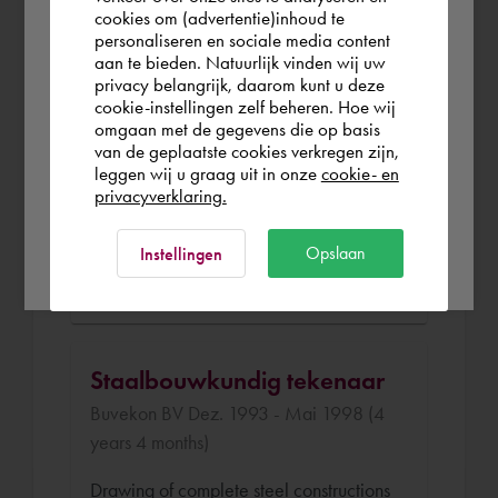
you wish to shop.
cookies om (advertentie)inhoud te
personaliseren en sociale media content
Tekenaar/Werkvoorbereider
aan te bieden. Natuurlijk vinden wij uw
Aalbers BV Mai 1998 - Okt. 2006 (8
Österreich
privacy belangrijk, daarom kunt u deze
cookie-instellingen zelf beheren. Hoe wij
years 5 months)
omgaan met de gegevens die op basis
Rest of the world
van de geplaatste cookies verkregen zijn,
Draughtsman/Work Planner for all
leggen wij u graag uit in onze
cookie- en
departments within the company:
privacyverklaring.
Shop fittings, steel constructions,
machines.
Ok
Opslaan
Instellingen
CAD application management.
Staalbouwkundig tekenaar
Buvekon BV Dez. 1993 - Mai 1998 (4
years 4 months)
Drawing of complete steel constructions