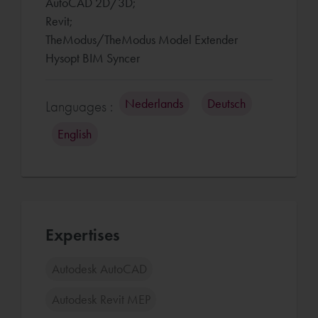
AutoCAD 2D/3D;
Revit;
TheModus/TheModus Model Extender
Hysopt BIM Syncer
Nederlands
Deutsch
Languages :
English
Expertises
Autodesk AutoCAD
Autodesk Revit MEP